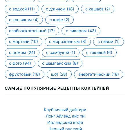
с водкой
(11)
с джином
(18)
с кашаса
(2)
с коньяком
(4)
с кофе
(2)
слабоалкогольный
(17)
с ликером
(43)
с мартини
(10)
с мороженным
(8)
с пивом
(1)
с ромом
(24)
с самбукой
(1)
с текилой
(6)
с фото
(94)
с шампанским
(8)
фруктовый
(18)
шот
(28)
энергетический
(18)
САМЫЕ ПОПУЛЯРНЫЕ РЕЦЕПТЫ КОКТЕЙЛЕЙ
Клубничный дайкири
Лонг Айленд айс ти
Ирландский кофе
Черный русский